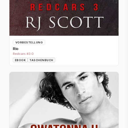
VORBESTELLUNG
Rio
Redcars #3.0
EBOOK
TASCHENBUCH