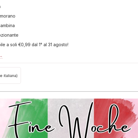
a
namorano
bambina
ozionante
le a soli €0,99 dal 1° al 31 agosto!
 →
e italiana)