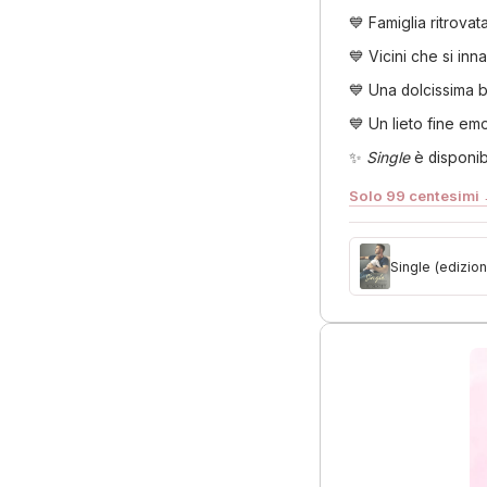
💙 Famiglia ritrovat
💙 Vicini che si in
💙 Una dolcissima 
💙 Un lieto fine em
✨
Single
è disponibi
Solo 99 centesimi
Single (edizion