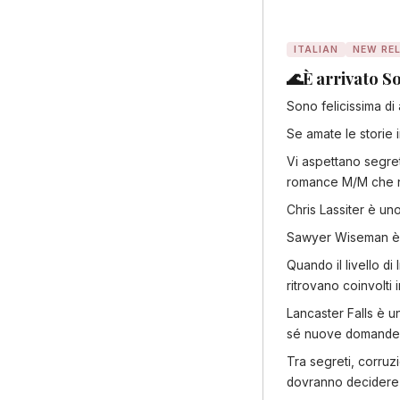
ITALIAN
NEW RE
🌊È arrivato So
Sono felicissima di 
Se amate le storie i
Vi aspettano segret
romance M/M che na
Chris Lassiter è uno
Sawyer Wiseman è un
Quando il livello di
ritrovano coinvolti
Lancaster Falls è u
sé nuove domande
Tra segreti, corru
dovranno decidere se