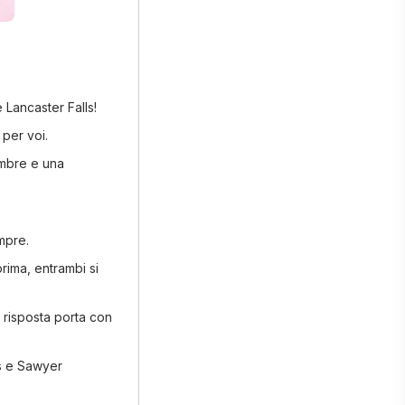
e Lancaster Falls!
 per voi.
ombre e una
mpre.
prima, entrambi si
 risposta porta con
is e Sawyer