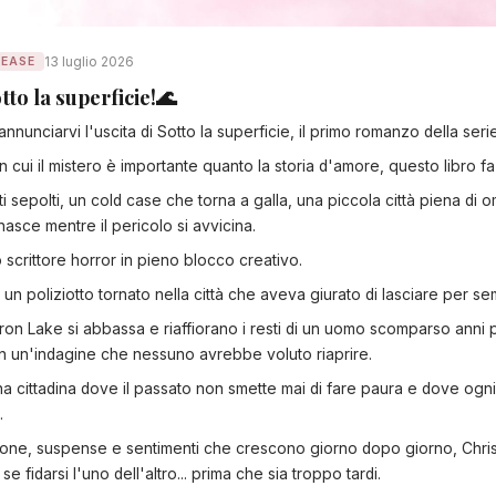
13 luglio 2026
LEASE
tto la superficie!🌊
annunciarvi l'uscita di Sotto la superficie, il primo romanzo della seri
n cui il mistero è importante quanto la storia d'amore, questo libro fa
i sepolti, un cold case che torna a galla, una piccola città piena di 
sce mentre il pericolo si avvicina.
 scrittore horror in pieno blocco creativo.
 poliziotto tornato nella città che aveva giurato di lasciare per se
 Iron Lake si abbassa e riaffiorano i resti di un uomo scomparso anni 
 in un'indagine che nessuno avrebbe voluto riaprire.
na cittadina dove il passato non smette mai di fare paura e dove ogni
.
zione, suspense e sentimenti che crescono giorno dopo giorno, Chr
 fidarsi l'uno dell'altro... prima che sia troppo tardi.