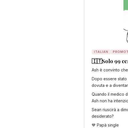
ITALIAN
PROMOT
🇮🇹Solo 99 cen
Ash è convinto che l
Dopo essere stato 
dovuta e a diventare
Quando il medico de
Ash non ha intenzion
Sean riuscirà a dim
desiderato?
💙 Papà single